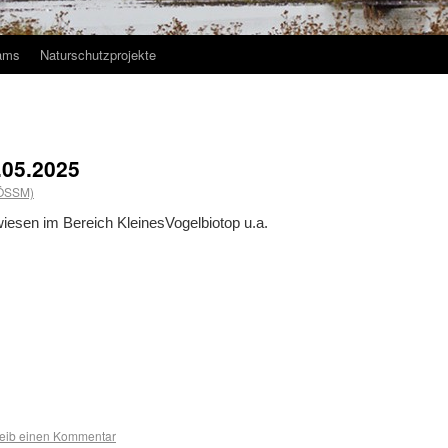
ams
Naturschutzprojekte
.05.2025
(ÖSSM)
esen im Bereich KleinesVogelbiotop u.a.
eib einen Kommentar