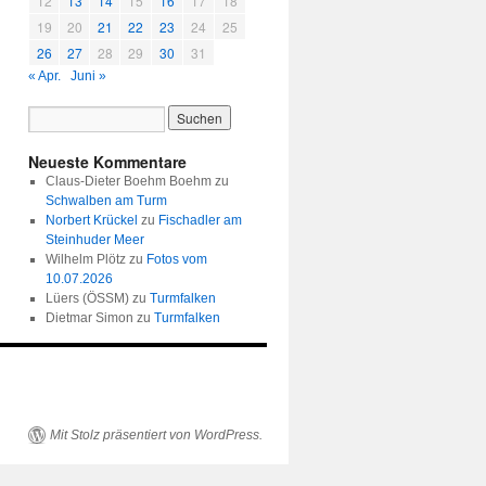
12
13
14
15
16
17
18
19
20
21
22
23
24
25
26
27
28
29
30
31
« Apr.
Juni »
Neueste Kommentare
Claus-Dieter Boehm Boehm
zu
Schwalben am Turm
Norbert Krückel
zu
Fischadler am
Steinhuder Meer
Wilhelm Plötz
zu
Fotos vom
10.07.2026
Lüers (ÖSSM)
zu
Turmfalken
Dietmar Simon
zu
Turmfalken
Mit Stolz präsentiert von WordPress.