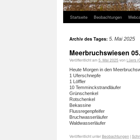
Startseite
Beobachtungen
Webc
Archiv des Tages:
5. Mai 2025
Meerbruchswiesen 05
Veröffentlicht am
5. Mai 2025
von
Lüers 
Heute Morgen in den Meerbruchswi
1 Uferschnepfe
1 Löffler
10 Temminckstrandläufer
Grünschenkel
Rotschenkel
Bekassine
Flussregenpfeifer
Bruchwasserläufer
Waldwasserläufer
Veröffentlicht unter
Beobachtungen
|
Schr