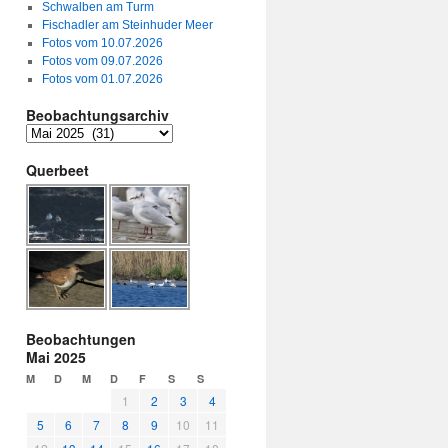
Schwalben am Turm
Fischadler am Steinhuder Meer
Fotos vom 10.07.2026
Fotos vom 09.07.2026
Fotos vom 01.07.2026
Beobachtungsarchiv
Querbeet
Beobachtungen
Mai 2025
M
D
M
D
F
S
S
1
2
3
4
5
6
7
8
9
10
11