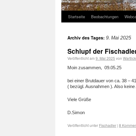
Startseite
Beobachtungen
Webc
Archiv des Tages:
9. Mai 2025
Schlupf der Fischadle
Veröffentlicht am
9. Mai 2025
von
Wartlic
Moin zusammen, 09.05.25
bei einer Brutdauer von ca. 38 – 
( bezügl. Ausnahmen ). Also keine 
Viele Grüße
D.Simon
Veröffentlicht unter
Fischadler
|
8 Kommen