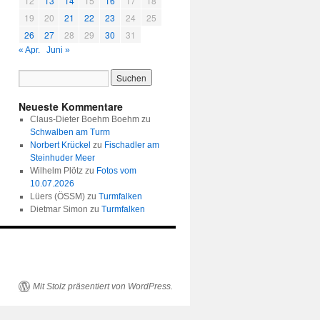
12
13
14
15
16
17
18
19
20
21
22
23
24
25
26
27
28
29
30
31
« Apr.
Juni »
Neueste Kommentare
Claus-Dieter Boehm Boehm
zu
Schwalben am Turm
Norbert Krückel
zu
Fischadler am
Steinhuder Meer
Wilhelm Plötz
zu
Fotos vom
10.07.2026
Lüers (ÖSSM)
zu
Turmfalken
Dietmar Simon
zu
Turmfalken
Mit Stolz präsentiert von WordPress.