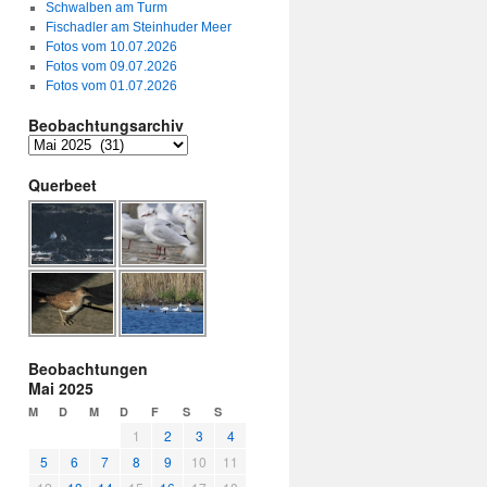
Schwalben am Turm
Fischadler am Steinhuder Meer
Fotos vom 10.07.2026
Fotos vom 09.07.2026
Fotos vom 01.07.2026
Beobachtungsarchiv
Querbeet
Beobachtungen
Mai 2025
M
D
M
D
F
S
S
1
2
3
4
5
6
7
8
9
10
11