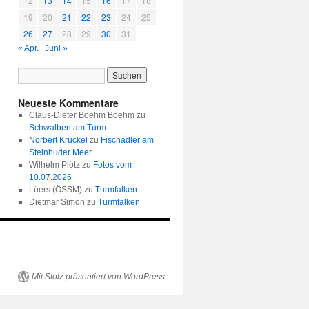
12
13
14
15
16
17
18
19
20
21
22
23
24
25
26
27
28
29
30
31
« Apr.
Juni »
Neueste Kommentare
Claus-Dieter Boehm Boehm
zu
Schwalben am Turm
Norbert Krückel
zu
Fischadler am
Steinhuder Meer
Wilhelm Plötz
zu
Fotos vom
10.07.2026
Lüers (ÖSSM)
zu
Turmfalken
Dietmar Simon
zu
Turmfalken
Mit Stolz präsentiert von WordPress.