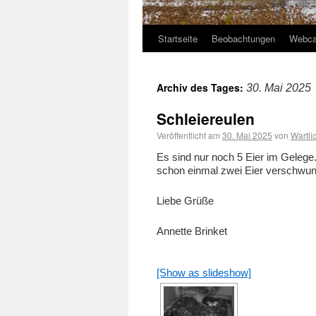
Startseite
Beobachtungen
Webc
Archiv des Tages:
30. Mai 2025
Schleiereulen
Veröffentlicht am
30. Mai 2025
von
Wartli
Es sind nur noch 5 Eier im Geleg
schon einmal zwei Eier verschwun
Liebe Grüße
Annette Brinket
[Show as slideshow]