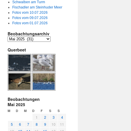
Schwalben am Turm
Fischadler am Steinhuder Meer
Fotos vom 10.07.2026
Fotos vom 09.07.2026
Fotos vom 01.07.2026
Beobachtungsarchiv
Querbeet
Beobachtungen
Mai 2025
M
D
M
D
F
S
S
1
2
3
4
5
6
7
8
9
10
11