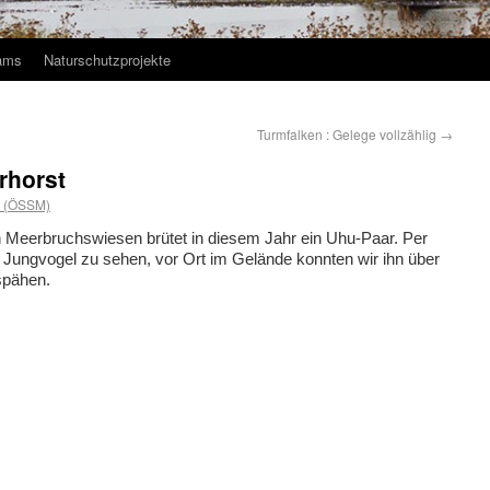
ams
Naturschutzprojekte
Turmfalken : Gelege vollzählig
→
rhorst
s (ÖSSM)
n Meerbruchswiesen brütet in diesem Jahr ein Uhu-Paar. Per
Jungvogel zu sehen, vor Ort im Gelände konnten wir ihn über
spähen.