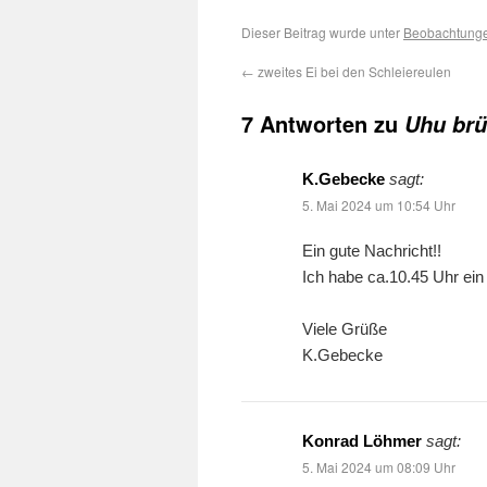
Dieser Beitrag wurde unter
Beobachtung
←
zweites Ei bei den Schleiereulen
7 Antworten zu
Uhu brü
K.Gebecke
sagt:
5. Mai 2024 um 10:54 Uhr
Ein gute Nachricht!!
Ich habe ca.10.45 Uhr ei
Viele Grüße
K.Gebecke
Konrad Löhmer
sagt:
5. Mai 2024 um 08:09 Uhr