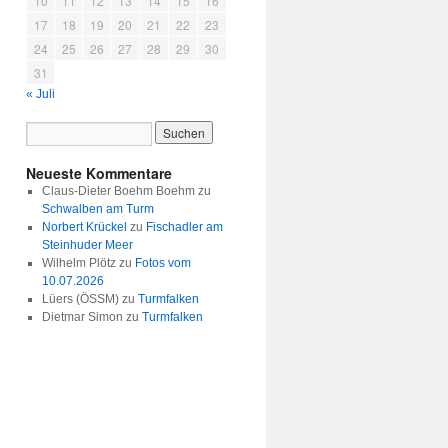
10
11
12
13
14
15
16
17
18
19
20
21
22
23
24
25
26
27
28
29
30
31
« Juli
Neueste Kommentare
Claus-Dieter Boehm Boehm
zu
Schwalben am Turm
Norbert Krückel
zu
Fischadler am
Steinhuder Meer
Wilhelm Plötz
zu
Fotos vom
10.07.2026
Lüers (ÖSSM)
zu
Turmfalken
Dietmar Simon
zu
Turmfalken