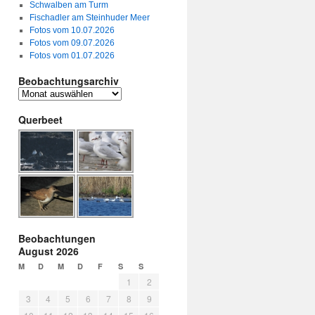
Schwalben am Turm
Fischadler am Steinhuder Meer
Fotos vom 10.07.2026
Fotos vom 09.07.2026
Fotos vom 01.07.2026
Beobachtungsarchiv
Querbeet
Beobachtungen
August 2026
M
D
M
D
F
S
S
1
2
3
4
5
6
7
8
9