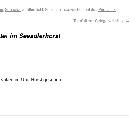
en
,
Seeadler
veröffentlicht. Setze ein Lesezeichen auf den
Permalink
.
Turmfalken : Gelege vollzählig
→
tet im Seeadlerhorst
n Küken im Uhu-Horst gesehen.