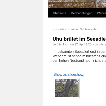
Startseite
Beobachtungen
Webc
←
zweites Ei bei den Schleiereulen
Uhu brütet im Seeadle
Veröffentlicht am
27. April 2024
von
Lüer
Im bekannten Seeadlerhorst in de
Webcam ist schon mindestens ein 
den hohen Nestrand noch nicht er
[Show as slideshow]