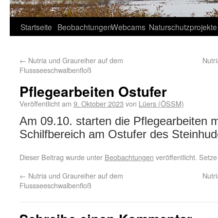
Startseite
Beobachtungen
Webcams
Naturschutzprojekte
←
Nutria und Graureiher auf dem
Nutr
Flussseeschwalbenfloß
Pflegearbeiten Ostufer
Veröffentlicht am
9. Oktober 2023
von
Lüers (ÖSSM)
Am 09.10. starten die Pflegearbeiten m
Schilfbereich am Ostufer des Steinhu
Dieser Beitrag wurde unter
Beobachtungen
veröffentlicht. Setz
←
Nutria und Graureiher auf dem
Nutr
Flussseeschwalbenfloß