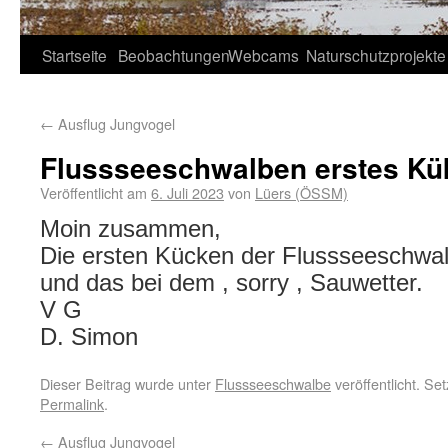
Startseite
Beobachtungen
Webcams
Naturschutzprojekte
←
Ausflug Jungvogel
Flussseeschwalben erstes Kü
Veröffentlicht am
6. Juli 2023
von
Lüers (ÖSSM)
Moin zusammen,
Die ersten Kücken der Flussseeschwal
und das bei dem , sorry , Sauwetter.
V G
D. Simon
Dieser Beitrag wurde unter
Flussseeschwalbe
veröffentlicht. Se
Permalink
.
←
Ausflug Jungvogel