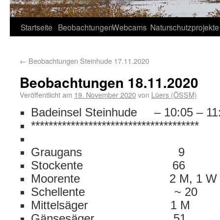
Startseite
Beobachtungen
Webcams
Naturschutzprojekte
←
Beobachtungen Steinhude 17.11.2020
Beobachtungen 18.11.2020
Veröffentlicht am
19. November 2020
von
Lüers (ÖSSM)
Badeinsel Steinhude – 10:05 – 11
**************************************
Graugans 9
Stockente 66
Moorente 2 M, 1 W
Schellente ~ 20
Mittelsäger 1 M
Gänsesäger 51