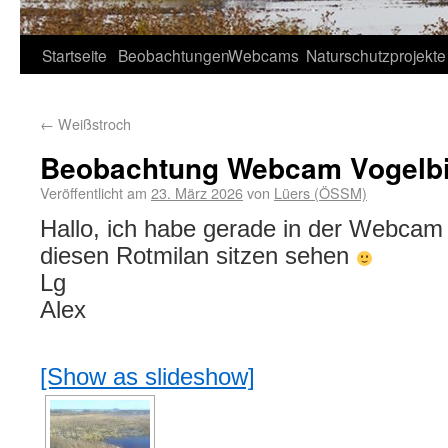
Startseite
Beobachtungen
Webcams
Naturschutzprojekte
←
Weißstroch
Beobachtung Webcam Vogelb
Veröffentlicht am
23. März 2026
von
Lüers (ÖSSM)
Hallo, ich habe gerade in der Webcam
diesen Rotmilan sitzen sehen
Lg
Alex
[Show as slideshow]