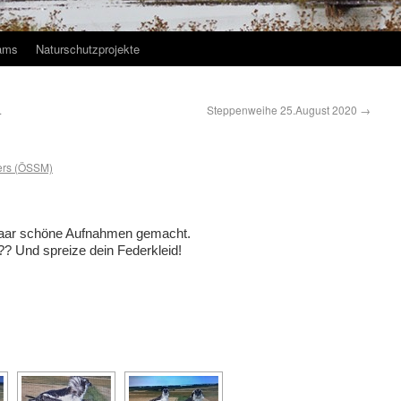
ams
Naturschutzprojekte
.
Steppenweihe 25.August 2020
→
ers (ÖSSM)
n paar schöne Aufnahmen gemacht.
? Und spreize dein Federkleid!