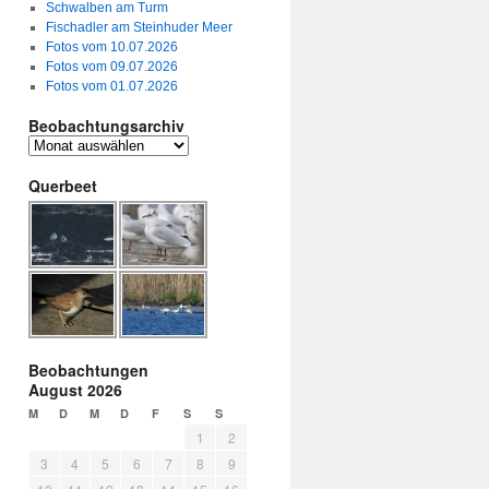
Schwalben am Turm
Fischadler am Steinhuder Meer
Fotos vom 10.07.2026
Fotos vom 09.07.2026
Fotos vom 01.07.2026
Beobachtungsarchiv
Querbeet
Beobachtungen
August 2026
M
D
M
D
F
S
S
1
2
3
4
5
6
7
8
9