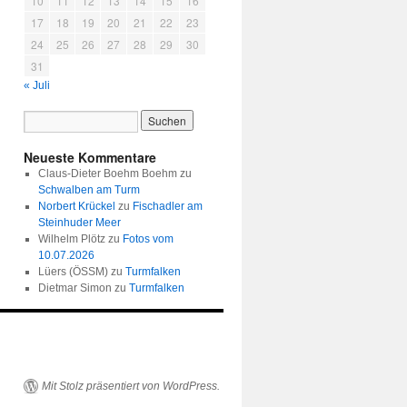
10
11
12
13
14
15
16
17
18
19
20
21
22
23
24
25
26
27
28
29
30
31
« Juli
Neueste Kommentare
Claus-Dieter Boehm Boehm
zu
Schwalben am Turm
Norbert Krückel
zu
Fischadler am
Steinhuder Meer
Wilhelm Plötz
zu
Fotos vom
10.07.2026
Lüers (ÖSSM)
zu
Turmfalken
Dietmar Simon
zu
Turmfalken
Mit Stolz präsentiert von WordPress.