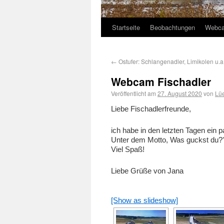
Startseite
Beobachtungen
Webc
←
Ostufer: Schlangenadler, Limikolen u.a
Webcam Fischadler
Veröffentlicht am
27. August 2020
von
Lü
Liebe Fischadlerfreunde,
ich habe in den letzten Tagen ei
Unter dem Motto, Was guckst du??
Viel Spaß!
Liebe Grüße von Jana
[Show as slideshow]