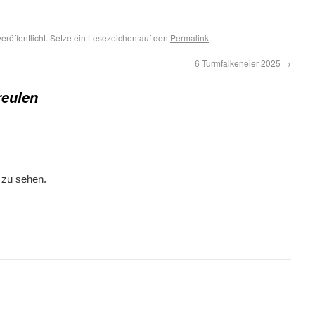
eröffentlicht. Setze ein Lesezeichen auf den
Permalink
.
6 Turmfalkeneier 2025
→
reulen
i zu sehen.