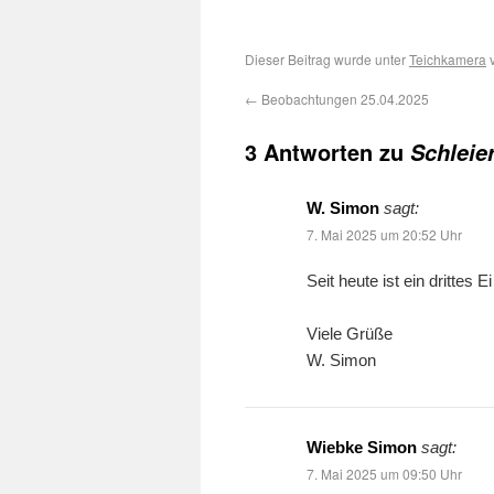
Dieser Beitrag wurde unter
Teichkamera
v
←
Beobachtungen 25.04.2025
3 Antworten zu
Schleie
W. Simon
sagt:
7. Mai 2025 um 20:52 Uhr
Seit heute ist ein drittes E
Viele Grüße
W. Simon
Wiebke Simon
sagt:
7. Mai 2025 um 09:50 Uhr