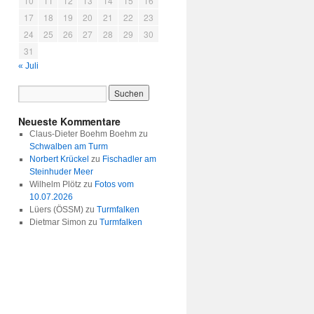
10
11
12
13
14
15
16
17
18
19
20
21
22
23
24
25
26
27
28
29
30
31
« Juli
Neueste Kommentare
Claus-Dieter Boehm Boehm
zu
Schwalben am Turm
Norbert Krückel
zu
Fischadler am
Steinhuder Meer
Wilhelm Plötz
zu
Fotos vom
10.07.2026
Lüers (ÖSSM)
zu
Turmfalken
Dietmar Simon
zu
Turmfalken