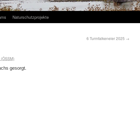
ams
Naturschutzprojekte
6 Turmfalkeneier 2025
→
s (ÖSSM)
uchs gesorgt.