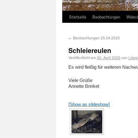
Startseite
Beobachtungen
Webc
←
Beobachtungen 25.04.2025
Schleiereulen
Veröffentlicht am
30. April 2025
von
Lüer
Es wird fleißig für weiteren Nachw
Viele Grüße
Annette Brinket
[Show as slideshow]