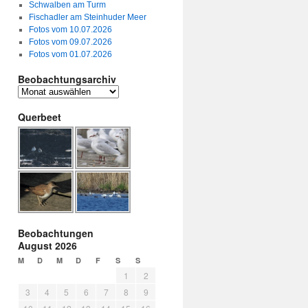
Schwalben am Turm
Fischadler am Steinhuder Meer
Fotos vom 10.07.2026
Fotos vom 09.07.2026
Fotos vom 01.07.2026
Beobachtungsarchiv
Querbeet
Beobachtungen
August 2026
M
D
M
D
F
S
S
1
2
3
4
5
6
7
8
9