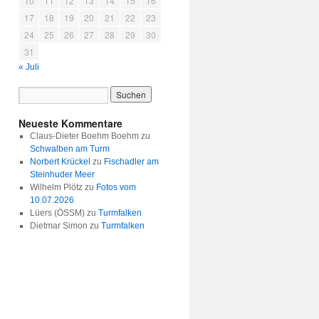
10
11
12
13
14
15
16
17
18
19
20
21
22
23
24
25
26
27
28
29
30
31
« Juli
Neueste Kommentare
Claus-Dieter Boehm Boehm
zu
Schwalben am Turm
Norbert Krückel
zu
Fischadler am
Steinhuder Meer
Wilhelm Plötz
zu
Fotos vom
10.07.2026
Lüers (ÖSSM)
zu
Turmfalken
Dietmar Simon
zu
Turmfalken