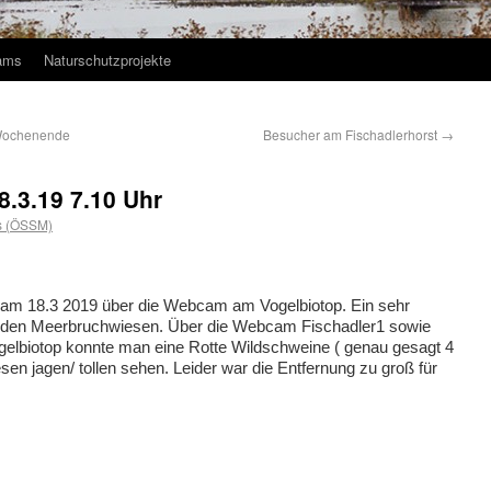
ams
Naturschutzprojekte
 Wochenende
Besucher am Fischadlerhorst
→
.3.19 7.10 Uhr
s (ÖSSM)
am 18.3 2019 über die Webcam am Vogelbiotop. Ein sehr
n den Meerbruchwiesen. Über die Webcam Fischadler1 sowie
elbiotop konnte man eine Rotte Wildschweine ( genau gesagt 4
esen jagen/ tollen sehen. Leider war die Entfernung zu groß für