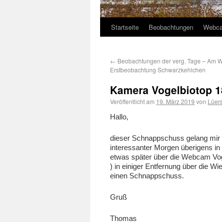
Startseite
Beobachtungen
Webc
←
Beobachtungen der verg. Tage – Am
Erstbeobachtung Schwarzkehlchen
Kamera Vogelbiotop 18
Veröffentlicht am
19. März 2019
von
Lüer
Hallo,
dieser Schnappschuss gelang mir 
interessanter Morgen überigens i
etwas später über die Webcam Vog
) in einiger Entfernung über die Wi
einen Schnappschuss.
Gruß
Thomas