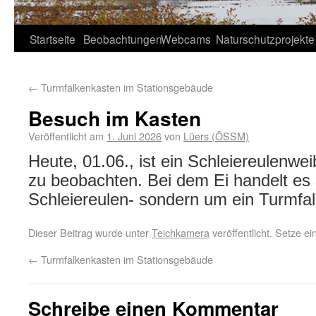
Startseite
Beobachtungen
Webcams
Naturschutzprojekte
←
Turmfalkenkasten im Stationsgebäude
Besuch im Kasten
Veröffentlicht am
1. Juni 2026
von
Lüers (ÖSSM)
Heute, 01.06., ist ein Schleiereulenwe
zu beobachten. Bei dem Ei handelt es 
Schleiereulen- sondern um ein Turmfal
Dieser Beitrag wurde unter
Teichkamera
veröffentlicht. Setze e
←
Turmfalkenkasten im Stationsgebäude
Schreibe einen Kommentar