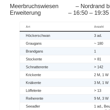
Meerbruchswiesen – Nordrand bis 
Erweiterung – 16:50 – 19:35 
Art
Anzahl
Höckerschwan
3 ad.
Graugans
~ 180
Brandgans
1
Stockente
> 81
Schnatterente
> 142
Krickente
2 M, 1 W
Knäkente
3 M, 1 W
Löffelente
> 13
Reiherente
9 M, 3 W
Seeadler
1 ad., Beu