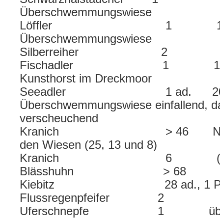
Überschwemmungswiese
Löffler 1 19:00
Überschwemmungswiese
Silberreiher 2
Fischadler 1 18:20 
Kunsthorst im Dreckmoor
Seeadler 1 ad. 20:30 U
Überschwemmungswiese einfallend, da
verscheuchend
Kranich > 46 Nichtbrüt
den Wiesen (25, 13 und 8)
Kranich 6 (4 Rev
Blässhuhn > 68
Kiebitz 28 ad., 1 Pul
Flussregenpfeifer 2
Uferschnepfe 1 über Erwe