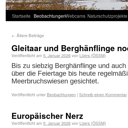
Startseite
Beobachtungen
Webcams
Naturschutzprojekte
←
Ältere Beiträge
Gleitaar und Berghänflinge n
Veröffentlicht am
5. Januar 2026
von
Lüers (ÖSSM)
Bis zu siebzig Berghänflinge und auch
über die Feiertage bis heute regelmäßi
Meerbruchswiesen gesichtet.
Veröffentlicht unter
Beobachtungen
|
Schreib einen Kommentar
Europäischer Nerz
Veröffentlicht am
5. Januar 2026
von
Lüers (ÖSSM)