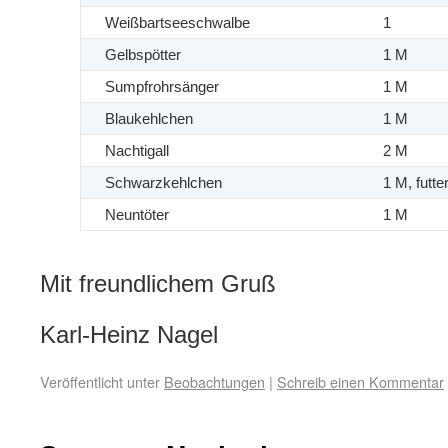
Weißbartseeschwalbe
1
Gelbspötter
1 M
Sumpfrohrsänger
1 M
Blaukehlchen
1 M
Nachtigall
2 M
Schwarzkehlchen
1 M, futte
Neuntöter
1 M
Mit freundlichem Gruß
Karl-Heinz Nagel
Veröffentlicht unter
Beobachtungen
|
Schreib einen Kommentar