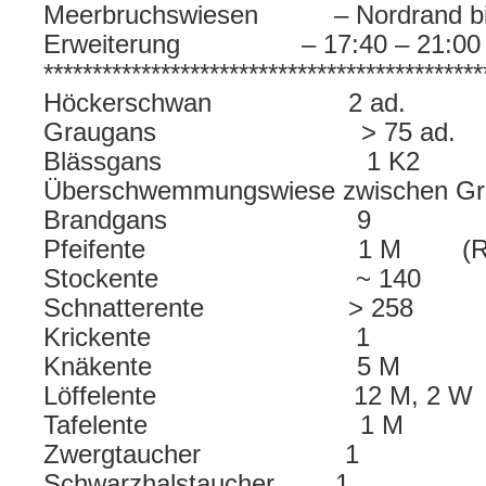
Meerbruchswiesen – Nordrand bis 
Erweiterung – 17:40 – 21:00 
*********************************************
Höckerschwan 2 ad.
Graugans > 75 ad. 9
Blässgans 1 K2
Überschwemmungswiese zwischen Gr
Brandgans 9
Pfeifente 1 M (Revierv
Stockente ~ 140
Schnatterente > 258
Krickente 1
Knäkente 5 M
Löffelente 12 M, 2 W
Tafelente 1 M
Zwergtaucher 1
Schwarzhalstaucher 1