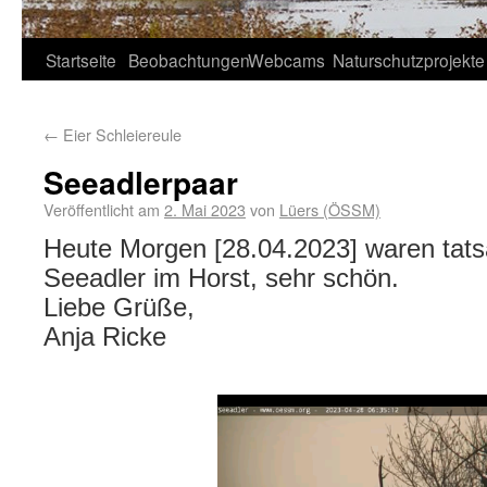
Startseite
Beobachtungen
Webcams
Naturschutzprojekte
←
Eier Schleiereule
Seeadlerpaar
Veröffentlicht am
2. Mai 2023
von
Lüers (ÖSSM)
Heute Morgen [28.04.2023] waren tats
Seeadler im Horst, sehr schön.
Liebe Grüße,
Anja Ricke