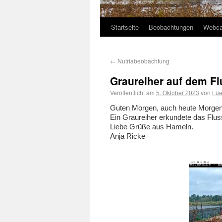
Startseite
Beobachtungen
Webc
←
Nutriabeobachtung
Graureiher auf dem F
Veröffentlicht am
5. Oktober 2023
von
Lüe
Guten Morgen, auch heute Morgen
Ein Graureiher erkundete das Flus
Liebe Grüße aus Hameln.
Anja Ricke