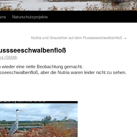
ams
Naturschutzprojekte
Nutria und Graureiher auf dem Flussseeschwalbenfloß
→
lussseeschwalbenfloß
rs (ÖSSM)
 wieder eine nette Beobachtung gemacht.
sseeschwalbenfloß, aber die Nutria waren leider nicht zu sehen.