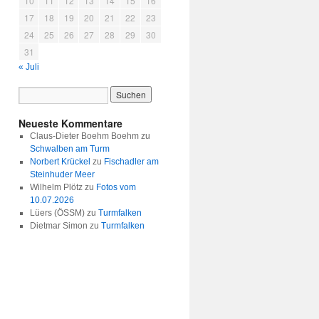
10
11
12
13
14
15
16
17
18
19
20
21
22
23
24
25
26
27
28
29
30
31
« Juli
Neueste Kommentare
Claus-Dieter Boehm Boehm
zu
Schwalben am Turm
Norbert Krückel
zu
Fischadler am
Steinhuder Meer
Wilhelm Plötz
zu
Fotos vom
10.07.2026
Lüers (ÖSSM)
zu
Turmfalken
Dietmar Simon
zu
Turmfalken