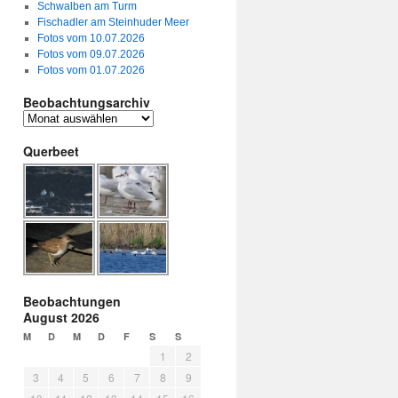
Schwalben am Turm
Fischadler am Steinhuder Meer
Fotos vom 10.07.2026
Fotos vom 09.07.2026
Fotos vom 01.07.2026
Beobachtungsarchiv
Querbeet
Beobachtungen
August 2026
M
D
M
D
F
S
S
1
2
3
4
5
6
7
8
9